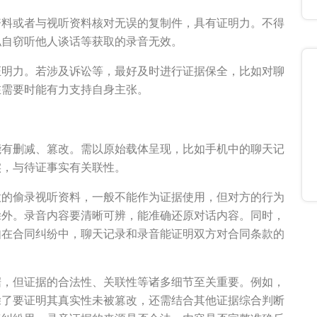
资料或者与视听资料核对无误的复制件，具有证明力。不得
私自窃听他人谈话等获取的录音无效。
证明力。若涉及诉讼等，最好及时进行证据保全，比如对聊
在需要时能有力支持自身主张。
能有删减、篡改。需以原始载体呈现，比如手机中的聊天记
实，与待证事实有关联性。
意的偷录视听资料，一般不能作为证据使用，但对方的行为
除外。录音内容要清晰可辨，能准确还原对话内容。同时，
如在合同纠纷中，聊天记录和录音能证明双方对合同条款的
据，但证据的合法性、关联性等诸多细节至关重要。例如，
除了要证明其真实性未被篡改，还需结合其他证据综合判断