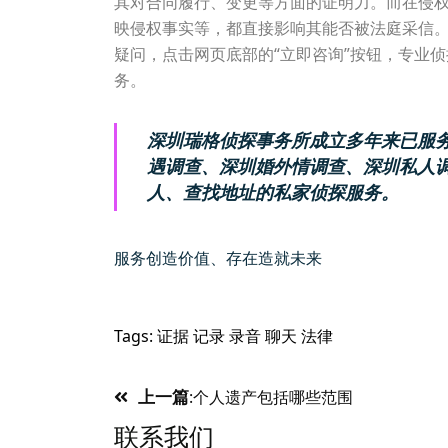
其对合同履行、变更等方面的证明力。而在侵
映侵权事实等，都直接影响其能否被法庭采信
疑问，点击网页底部的“立即咨询”按钮，专业
务。
深圳瑞格侦探事务所成立多年来已服务
遇调查、深圳婚外情调查、深圳私人
人、查找地址的私家侦探服务。
服务创造价值、存在造就未来
Tags:
证据
记录
录音
聊天
法律
Post
上一篇
:
个人遗产包括哪些范围
联系我们
navigation