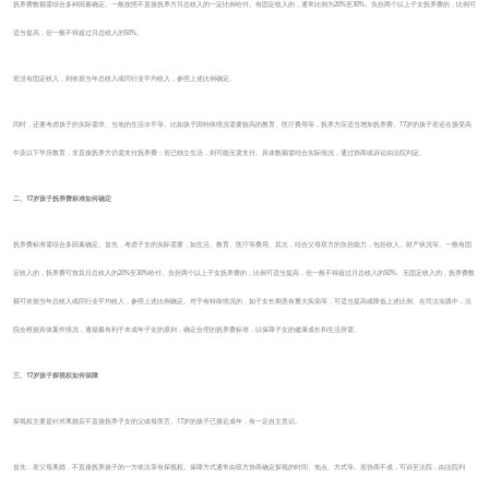
抚养费数额需综合多种因素确定。一般按照不直接抚养方月总收入的一定比例给付。有固定收入的，通常比例为20%至30%。负担两个以上子女抚养费的，比例可
适当提高，但一般不得超过月总收入的50%。
若没有固定收入，则依据当年总收入或同行业平均收入，参照上述比例确定。
同时，还要考虑孩子的实际需求、当地的生活水平等。比如孩子因特殊情况需要较高的教育、医疗费用等，抚养方应适当增加抚养费。17岁的孩子若还在接受高
中及以下学历教育，非直接抚养方仍需支付抚养费；若已独立生活，则可能无需支付。具体数额需结合实际情况，通过协商或诉讼由法院判定。
二、17岁孩子抚养费标准如何确定
抚养费标准需综合多因素确定。首先，考虑子女的实际需要，如生活、教育、医疗等费用。其次，结合父母双方的负担能力，包括收入、财产状况等。一般有固
定收入的，抚养费可按其月总收入的20%至30%给付。负担两个以上子女抚养费的，比例可适当提高，但一般不得超过月总收入的50%。无固定收入的，抚养费数
额可依据当年总收入或同行业平均收入，参照上述比例确定。对于有特殊情况的，如子女长期患有重大疾病等，可适当提高或降低上述比例。在司法实践中，法
院会根据具体案件情况，遵循最有利于未成年子女的原则，确定合理的抚养费标准，以保障子女的健康成长和生活所需。
三、17岁孩子探视权如何保障
探视权主要是针对离婚后不直接抚养子女的父或母而言。17岁的孩子已接近成年，有一定自主意识。
首先，若父母离婚，不直接抚养孩子的一方依法享有探视权。保障方式通常由双方协商确定探视的时间、地点、方式等。若协商不成，可诉至法院，由法院判