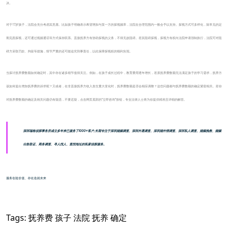
决。
对于17岁孩子，法院会充分考虑其意愿。比如孩子明确表示希望增加与某一方的探视频率，法院在合理范围内一般会予以支持。探视方式可多样化，除常见的定
期见面探视，还可通过视频通话等方式保持联系。直接抚养方有协助探视的义务，不得无故阻碍。若其阻碍探视，探视方有权向法院申请强制执行，法院可对阻
碍方采取罚款、拘留等措施，情节严重的还可能追究刑事责任，以此保障探视权的顺利实现。
当探讨抚养费数额如何确定时，其中存在诸多细节值得关注。例如，在孩子成长过程中，教育费用逐年增长，若原抚养费数额无法满足孩子的学习需求，抚养方
该如何提出增加抚养费的诉求呢？又或者，在非直接抚养方收入发生重大变化时，抚养费数额是否会相应调整？这些问题都与抚养费数额的确定紧密相关。若你
对抚养费数额的确定及相关问题仍有疑惑，不要迟疑，点击网页底部的“立即咨询”按钮，专业法律人士将为你提供精准且详细的解答。
深圳瑞格侦探事务所成立多年来已服务了1000+客户,长期专注于深圳婚姻调查、深圳外遇调查、深圳婚外情调查、深圳私人调查、婚姻挽救、婚姻
出轨取证、商务调查、寻人找人、查找地址的私家侦探服务。
服务创造价值、存在造就未来
Tags:
抚养费
孩子
法院
抚养
确定