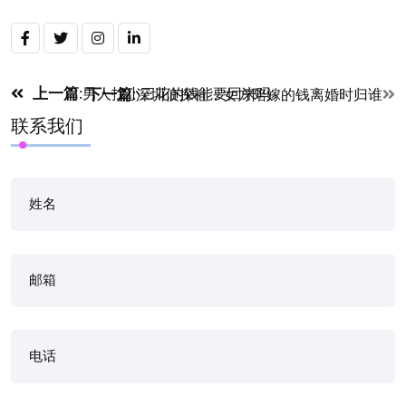
Post
上一篇
:
男人找小三花的钱能要回来吗
下一篇
:
深圳侦探社：女方陪嫁的钱离婚时归谁
联系我们
navigation