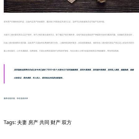
若对房产归属有特别约定，比如约定房产的份额等，最好签订书面协议并进行公证，这样可以有效避免日后可能产生的纠纷。
当探讨二婚夫妻买房怎么定产权时，有不少相关要点值得关注。除了确定产权归属本身，后续可能还会面临房产增值部分如何分配的问题。在婚姻关系变化时，
比如二婚夫妻感情出现问题，这处房产又该如何在离婚时进行分割。二婚的情况相对复杂，涉及的因素较多。倘若你在二婚夫妻买房定产权以及上述这些关联问
题上存在疑问，心中充满困惑，别再烦恼。只需点击网页底部的“立即咨询”按钮，专业法律人士将为你提供精准且详细的解答，帮你理清思路。
深圳瑞格侦探事务所成立多年来已服务了1000+客户,长期专注于深圳婚姻调查、深圳外遇调查、深圳婚外情调查、深圳私人调查、婚姻挽救、婚姻
出轨取证、商务调查、寻人找人、查找地址的私家侦探服务。
服务创造价值、存在造就未来
Tags:
夫妻
房产
共同
财产
双方