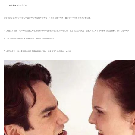
一、二婚夫妻买房怎么定产权
二婚夫妻买房确定产权常见方式有按份共有和共同共有，且无论选哪种方式，最好签订书面协议明确产权归属。
1、按份共有方面，法律允许夫妻双方根据出资比例约定房屋份额并在房产证注明。依据相关法律规定，按份共有人对自己份额有独立处分权，所以在这种方式
下，双方能按约定份额对房屋进行处分，分割时也照此份额执行。
2、共同共有上，当夫妻共同出资且无明确份额约定时，通常认定为共同共有。在婚姻