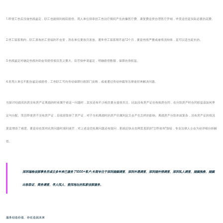
1.即便工伤后没做伤残鉴定，职工也能得到相应赔偿。用人单位得承担工伤治疗期间产生的像医疗费、康复费这类合理医疗开销，毕竟这些是实际必要的花费。
2.停工留薪期内，职工原有的工资福利不会变，所在单位要按月发放。通常停工留薪期不超12个月，要是伤情严重或者情况特殊，是可以适当延长的。
3.伤残鉴定对确定伤残补助金等赔偿项目意义重大。应尽快申请鉴定，明确赔偿数额，保障自身权益。
4.若用人单位不配合鉴定或赔偿，工伤职工可向劳动保障行政部门反映，或者通过劳动仲裁等法律途径来解决问题。
当探讨结婚买的房没有房产证离婚的时候属于谁这一问题时，其实还有不少相关要点值得关注。比如没有房产证但有购房合同，在分割房产时合同权益该如何界
定与分配。而且即便房子没有房产证，后续若取得了房产证，对于当初离婚时的房产归属判定又会产生怎样的影响。离婚房产分割本就复杂，没有房产证的情况
更是增添了难度。要是你在面对此类问题时感到迷茫，对上述这些拓展问题还有疑问，那就赶快点击网页底部的“立即咨询”按钮，专业法律人士会为你详细分析解
答。
深圳瑞格侦探事务所成立多年来已服务了1000+客户,长期专注于深圳婚姻调查、深圳外遇调查、深圳婚外情调查、深圳私人调查、婚姻挽救、婚姻
出轨取证、商务调查、寻人找人、查找地址的私家侦探服务。
服务创造价值、存在造就未来