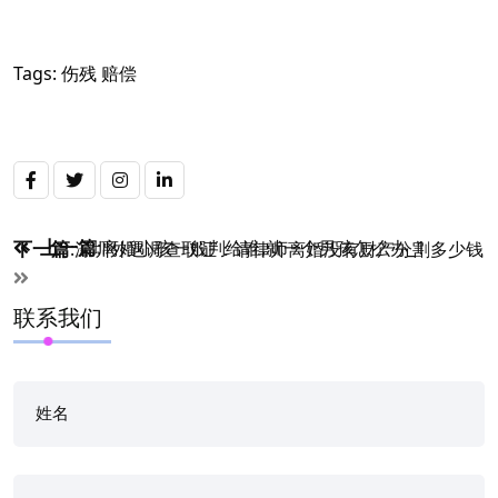
Tags:
伤残
赔偿
Post
上一篇
下一篇
:
离婚小孩一般判给谁,就一个男孩怎么办_1
:
深圳外遇调查取证：请律师离婚没有财产分割多少钱
navigation
联系我们