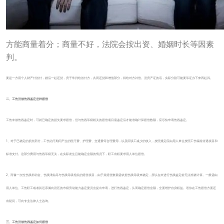
方能商量着分；商量不好，法院会按出资、婚姻时长等因素
判。
要是一方用个人财产付首付，婚后一起还贷，房子常判给首付方，共同还贷和增值部分，得给对方补偿。没房产证的话，实际分割可能要等证办下来再起诉。
二、工伤没做伤残鉴定怎样赔偿
工伤未做伤残鉴定时，可就已确定的损失要求赔偿，但与伤残等级相关的赔偿项目需鉴定后才能准确计算赔偿数额，应尽快申请伤残鉴定。
1、对于已确定的损失部分，工伤治疗期间产生的医疗费、护理费、交通费等合理费用，以及因误工减少的收入，按照规定应由用人单位按照工伤保险待遇项目和
标准支付。这部分费用与伤残等级无关，在实际发生且能确定金额的情况下，职工有权要求用人单位赔偿。
2、而像一次性伤残补助金、伤残津贴等与伤残等级相关的赔偿项目，由于其赔偿数额需依据伤残等级来确定，所以在未进行伤残鉴定前无法准确计算。一般需由
用人单位、工伤职工或者其近亲属向设区的市级劳动能力鉴定委员会提出申请，进行伤残鉴定，从而确定赔偿金额，全面维护自身权益。若你在工伤赔偿方面还
有疑问，可向专业法律人士咨询。
三、工伤没做伤残鉴定如何赔偿